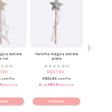
gica estrela
Varinha mágica estrela
varinha má
a cor
prata
furt
(0)
(0)
7,90
R$67,90
R$6
6
R$65,86
R$65,8
com
Pix
com
Pix
32
sem juros
6
x
de
R$11,32
sem juros
6
x
de
R$11