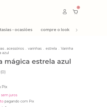
0
tasias • ocasiões
compre o look
promoção 8.8
ias . acessórios
.
varinhas
.
estrela
.
Varinha
a azul
a mágica estrela azul
(0)
m
Pix
sem juros
to
pagando com Pix