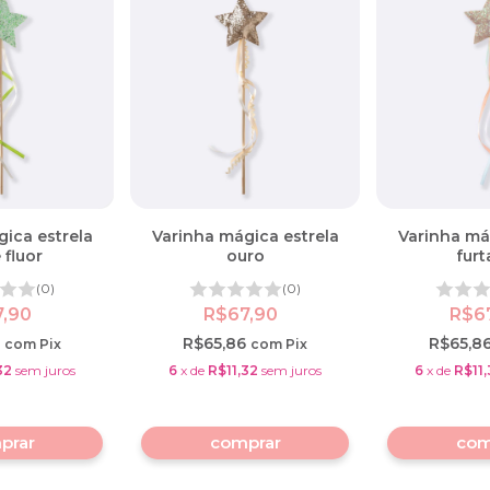
ica estrela
Varinha mágica estrela
Varinha má
 fluor
ouro
furt
(0)
(0)
7,90
R$67,90
R$6
6
R$65,86
R$65,8
com
Pix
com
Pix
32
sem juros
6
x
de
R$11,32
sem juros
6
x
de
R$11,