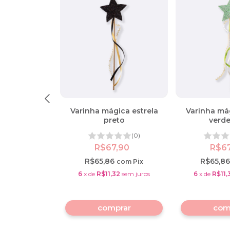
ica estrela
Varinha mágica estrela
Varinha mág
sa
preto
verde
(0)
(0)
7,90
R$67,90
R$6
6
R$65,86
R$65,8
com
Pix
com
Pix
32
sem juros
6
x
de
R$11,32
sem juros
6
x
de
R$11,