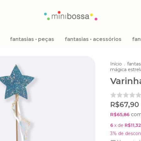
fantasias • peças
fantasias • acessórios
fan
Início
.
fantas
mágica estrel
Varinh
R$67,90
R$65,86
co
6
x de
R$11,32
3% de descon