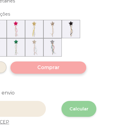
etalhes
pções
 envio
 o CEP:
Calcular
 CEP