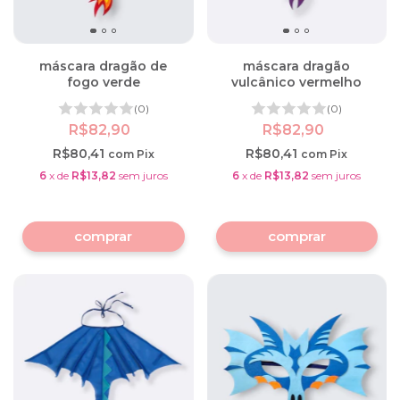
máscara dragão de
máscara dragão
fogo verde
vulcânico vermelho
(0)
(0)
R$82,90
R$82,90
R$80,41
R$80,41
com
Pix
com
Pix
6
x
de
R$13,82
sem juros
6
x
de
R$13,82
sem juros