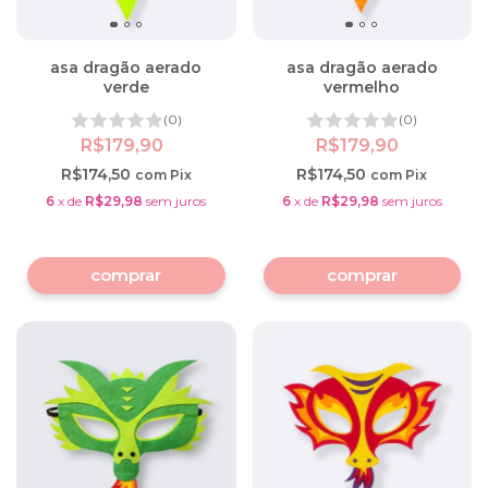
asa dragão aerado
asa dragão aerado
verde
vermelho
(0)
(0)
R$179,90
R$179,90
R$174,50
R$174,50
com
Pix
com
Pix
6
x
de
R$29,98
sem juros
6
x
de
R$29,98
sem juros
comprar
comprar