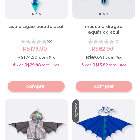
asa dragão aerado azul
máscara dragão
aquático azul
(0)
(0)
R$179,90
R$82,90
R$174,50
R$80,41
com
Pix
com
Pix
6
x
de
R$29,98
sem juros
6
x
de
R$13,82
sem juros
comprar
Esgotado