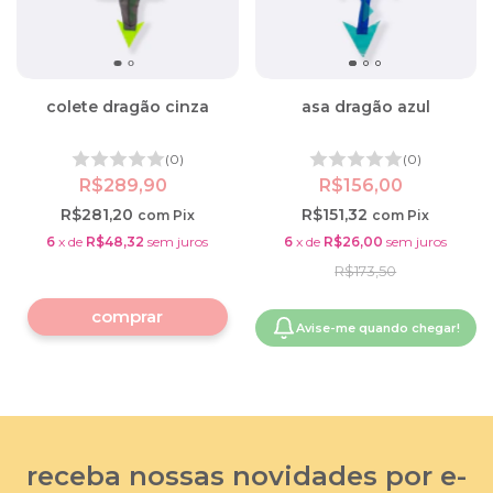
colete dragão cinza
asa dragão azul
(0)
(0)
R$289,90
R$156,00
R$281,20
R$151,32
com
Pix
com
Pix
6
x
de
R$48,32
sem juros
6
x
de
R$26,00
sem juros
R$173,50
comprar
Avise-me quando chegar!
receba nossas novidades por e-