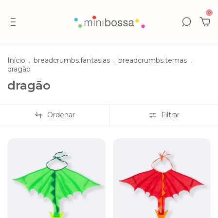
0
Início
.
breadcrumbs.fantasias
.
breadcrumbs.temas
.
dragão
dragão
Ordenar
Filtrar