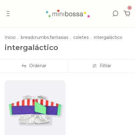
0
Início
.
breadcrumbs.fantasias
.
coletes
.
intergaláctico
intergaláctico
Ordenar
Filtrar