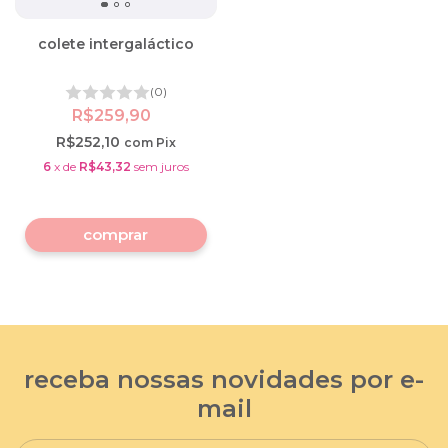
colete intergaláctico
(0)
R$259,90
R$252,10
com
Pix
6
x
de
R$43,32
sem juros
receba nossas novidades por e-
mail