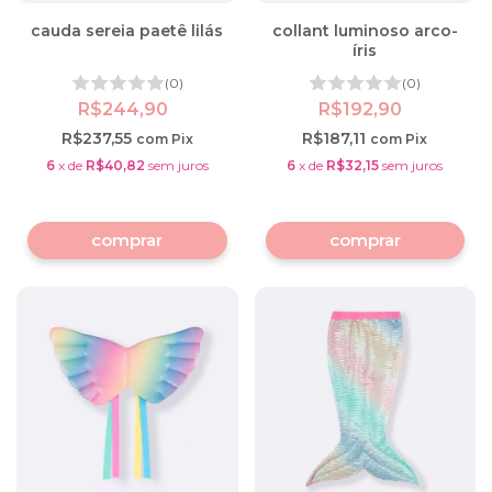
cauda sereia paetê lilás
collant luminoso arco-
íris
(0)
(0)
R$244,90
R$192,90
R$237,55
R$187,11
com
Pix
com
Pix
6
x
de
R$40,82
sem juros
6
x
de
R$32,15
sem juros
comprar
comprar