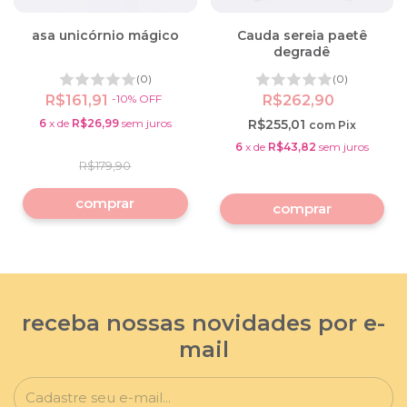
asa unicórnio mágico
Cauda sereia paetê
degradê
(0)
(0)
R$161,91
-
10
%
OFF
R$262,90
6
x
de
R$26,99
sem juros
R$255,01
com
Pix
6
x
de
R$43,82
sem juros
R$179,90
comprar
receba nossas novidades por e-
mail