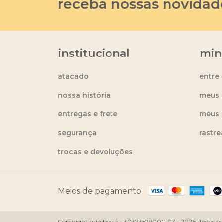
receba nossas novidad
institucional
min
atacado
entre
nossa história
meus 
entregas e frete
meus 
segurança
rastr
trocas e devoluções
Meios de pagamento
Copyright minibossa - 30373579000107 - 2026. Todos os d