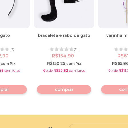
 gato
bracelete e rabo de gato
varinha m
(0)
(0)
2,90
R$154,90
R$6
1
R$150,25
R$65,8
com
Pix
com
Pix
48
sem juros
6
x
de
R$25,82
sem juros
6
x
de
R$11,