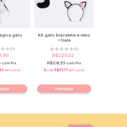
ágica gato
Kit gato bracelete e rabo
+ tiara
(0)
(0)
7,90
R$223,02
6
R$216,33
com
Pix
com
Pix
32
sem juros
6
x
de
R$37,17
sem juros