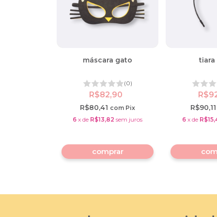
máscara gato
tiara
(0)
R$82,90
R$9
R$80,41
R$90,1
com
Pix
6
x
de
R$13,82
sem juros
6
x
de
R$15,