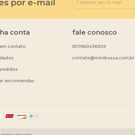
es por e-mail
ha conta
fale conosco
 em contato
5511960436309
dados
contato@minibossa.com.br
pedidos
ear encomendas
ireitos reservados.