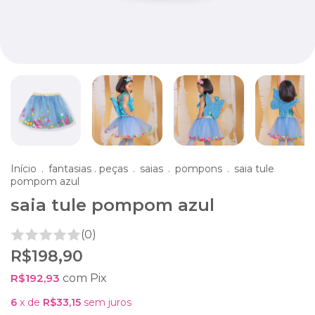
Início
.
fantasias . peças
.
saias
.
pompons
.
saia tule
pompom azul
saia tule pompom azul
(0)
R$198,90
R$192,93
com
Pix
6
x de
R$33,15
sem juros