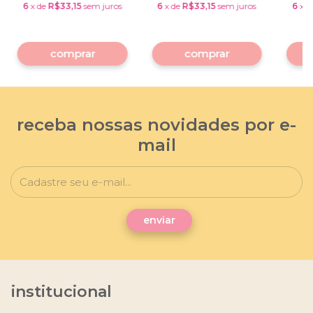
6
x
de
R$33,15
sem juros
6
x
de
R$33,15
sem juros
6
x
d
comprar
comprar
receba nossas novidades por e-
mail
institucional