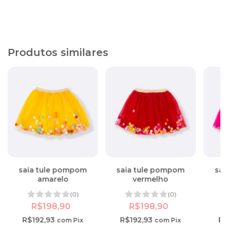
Produtos similares
saia tule pompom
saia tule pompom
sai
amarelo
vermelho
(0)
(0)
R$198,90
R$198,90
R$192,93
R$192,93
R$
com
Pix
com
Pix