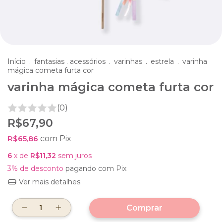
Início
.
fantasias . acessórios
.
varinhas
.
estrela
.
varinha
mágica cometa furta cor
varinha mágica cometa furta cor
(0)
R$67,90
R$65,86
com
Pix
6
x de
R$11,32
sem juros
3% de desconto
pagando com Pix
Ver mais detalhes