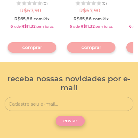
(0)
(0)
R$67,90
R$67,90
R$65,86
R$65,86
R
com
Pix
com
Pix
6
x
de
R$11,32
sem juros
6
x
de
R$11,32
sem juros
6
x
d
receba nossas novidades por e-
mail